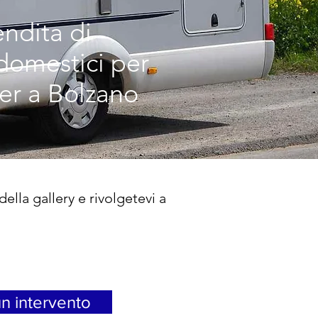
ndita di
domestici per
r a Bolzano
ella gallery e rivolgetevi a
n intervento