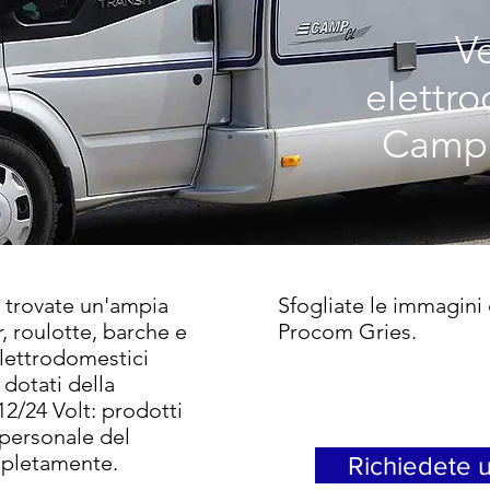
Ve
elettro
Campe
 trovate un'ampia
Sfogliate le immagini d
, roulotte, barche e
Procom Gries.
elettrodomestici
 dotati della
12/24 Volt: prodotti
o personale del
mpletamente.
Richiedete u