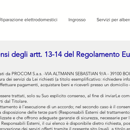
Riparazione elettrodomestici
Ingrosso
Servizi per alber
sensi degli artt. 13-14 del Regolamento 
 trattati da PROCOM S.a.s. -VIA ALTMANN SEBASTIAN 9/A - 39100 BO
ura dei servizi da Lei richiesti (a titolo esemplificativo: richiedere inf
effettuare pagamenti, acquistare beni e riceverli presso un domicilio 
 essere trattati, solo su Suo esplicito consenso, al fine di inviarLe 
ti dal Titolare.
attamento è l’esecuzione di un accordo; nel secondo caso è il consen
 disposizione delle terze parti (Responsabili Esterni del trattament
zzate e che offrono adeguate garanzie di sicurezza, necessarie per la f
 Responsabili Esterni, il cui elenco è disponibile dietro richiesta, p
rogazione dei servizi offerti tramite il presente sito (quali, a titolo 