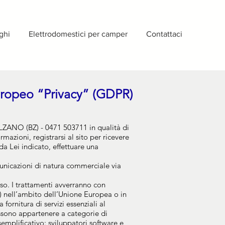
ghi
Elettrodomestici per camper
Contattaci
Europeo “Privacy” (GDPR)
LZANO (BZ) - 0471 503711 in qualità di
ormazioni, registrarsi al sito per ricevere
da Lei indicato, effettuare una
comunicazioni di natura commerciale via
so. I trattamenti avverranno con
o) nell’ambito dell’Unione Europea o in
ornitura di servizi essenziali al
ossono appartenere a categorie di
esemplificativo: sviluppatori software e