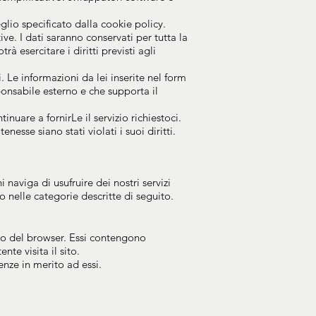
glio specificato dalla cookie policy.
ive. I dati saranno conservati per tutta la
à esercitare i diritti previsti agli
i. Le informazioni da lei inserite nel form
ponsabile esterno e che supporta il
nuare a fornirLe il servizio richiestoci.
esse siano stati violati i suoi diritti.
 naviga di usufruire dei nostri servizi
no nelle categorie descritte di seguito.
rno del browser. Essi contengono
te visita il sito.
enze in merito ad essi.