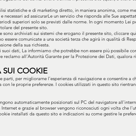
analisi statistiche e di marketing diretto, in maniera anonima, come me
 e necessari ad assicurarLe un servizio che risponda alle Sue aspettat
periodi superiori solo se previsti dalle norme. In ogni momento Lei potr
tolare del presente sito.
e sono archiviati sui sistemi che erogano il presente sito, cliccare qu
no essere comunicate a una società terza che agirà in qualità di Res
asione della sua richiesta.
i suoi dati, La informiamo che potrebbe non essere più possibile conti
 reclamo all’Autorità Garante per la Protezione dei Dati, qualora riten
 SUI COOKIE
e parti, per migliorarne l’esperienza di navigazione e consentire a chi
ea con le proprie preferenze. I cookies utilizzati in questo sito rientra
 vengono automaticamente posizionati sul PC del navigatore all'inte
Internet e grazie al browser vengono riconosciuti ogni volta che l'uten
ookie installati da questo sito e indicazioni su come gestire le prefer