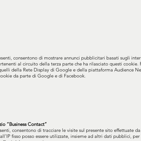
enti, consentono di mostrare annunci pubblicitari basati sugli intere
rtenenti al circuito della terza parte che ha rilasciato questi cookie
e quelli della Rete Display di Google e della piattaforma Audience
dei cookie da parte di Google e di Facebook.
vizio “Business Contact”
enti, consentono di tracciare le visite sul presente sito effettuate d
all’IP fisso posso essere utilizzate, insieme ad altri dati pubblici, p