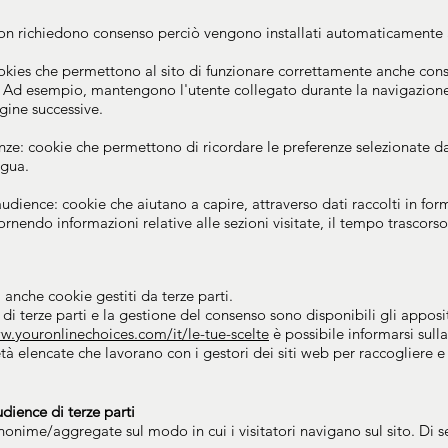
o non richiedono consenso perciò vengono installati automaticamente a
okies che permettono al sito di funzionare correttamente anche cons
. Ad esempio, mantengono l'utente collegato durante la navigazione e
gine successive.
enze: cookie che permettono di ricordare le preferenze selezionate d
ngua.
l'audience: cookie che aiutano a capire, attraverso dati raccolti in 
fornendo informazioni relative alle sezioni visitate, il tempo trascors
 anche cookie gestiti da terze parti.
di terze parti e la gestione del consenso sono disponibili gli appositi
w.youronlinechoices.com/it/le-tue-scelte
è possibile informarsi sul
età elencate che lavorano con i gestori dei siti web per raccogliere e u
udience di terze parti
nime/aggregate sul modo in cui i visitatori navigano sul sito. Di seg